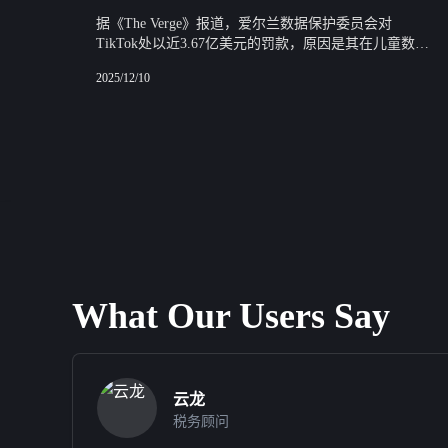
据《The Verge》报道，爱尔兰数据保护委员会对
TikTok处以近3.67亿美元的罚款，原因是其在儿童数据
隐私管理上未能遵循欧洲通用数据保护条例的相关法
2025/12/10
律。
What Our Users Say
云龙
紫萱
税务顾问
旅行视频博主